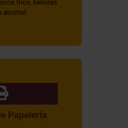
scos fríos, bebidas
n alcohol.
de Papelería