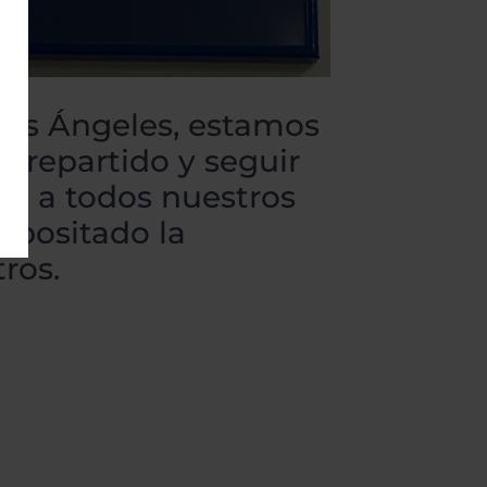
Los Ángeles, estamos
r repartido y seguir
os a todos nuestros
epositado la
ros.