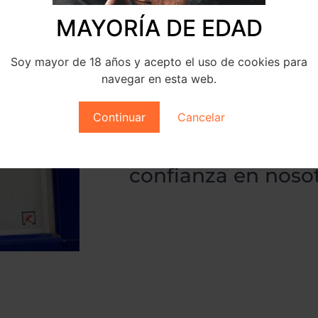
MAYORÍA DE EDAD
Soy mayor de 18 años y acepto el uso de cookies para
Desde el Estanco 
navegar en esta web.
orgullosos de habe
Continuar
Cancelar
repartiendo premi
clientes que han d
confianza en nosot